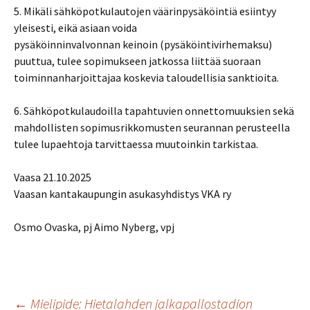
5. Mikäli sähköpotkulautojen väärinpysäköintiä esiintyy
yleisesti, eikä asiaan voida
pysäköinninvalvonnan keinoin (pysäköintivirhemaksu)
puuttua, tulee sopimukseen jatkossa liittää suoraan
toiminnanharjoittajaa koskevia taloudellisia sanktioita.
6. Sähköpotkulaudoilla tapahtuvien onnettomuuksien sekä
mahdollisten sopimusrikkomusten seurannan perusteella
tulee lupaehtoja tarvittaessa muutoinkin tarkistaa.
Vaasa 21.10.2025
Vaasan kantakaupungin asukasyhdistys VKA ry
Osmo Ovaska, pj Aimo Nyberg, vpj
←
Mielipide: Hietalahden jalkapallostadion