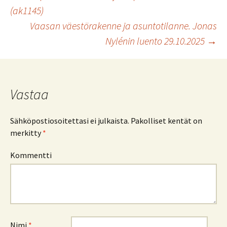
(ak1145)
Artikkelien
Vaasan väestörakenne ja asuntotilanne. Jonas
Nylénin luento 29.10.2025
→
selaus
Vastaa
Sähköpostiosoitettasi ei julkaista.
Pakolliset kentät on
merkitty
*
Kommentti
Nimi
*