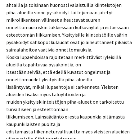
ahtailla ja toisinaan huonosti valaistuilla kiinteistöjen
piha-alueilla sinne pysäköidyt tai lojumaan jätetyt
mikroliikenteen välineet aiheuttavat suuren
onnettomuusriskin tukkiessaan kulkuväylät ja estäessään
esteettömän liikkumisen. Yksityisille kiinteistöille väärin
pysäköidyt sähköpotkulaudat ovat jo aiheuttaneet pikaista
sairaalahoitoa vaativia onnettomuuksia.
Koska lupaehdoissa rajoitetaan merkittävästi yleisillä
alueilla tapahtuvaa pysäköintiä, on
itsestään selvää, että edellä kuvatut ongelmat ja
onnettomuudet yksityisillä piha-alueilla
lisääntyvät, mikäli lupaehtoja ei tarkenneta. Yleisten
alueiden lisäksi myös taloyhtiöiden ja
muiden yksityiskiinteistöjen piha-alueet on tarkoitettu
turvalliseen ja esteettömään
liikkumiseen. Lainsäädäntö ei estä kaupunkia pitämästä
kaupunkilaisten puolta ja
edistämästä liikenneturvallisuutta myös yleisten alueiden