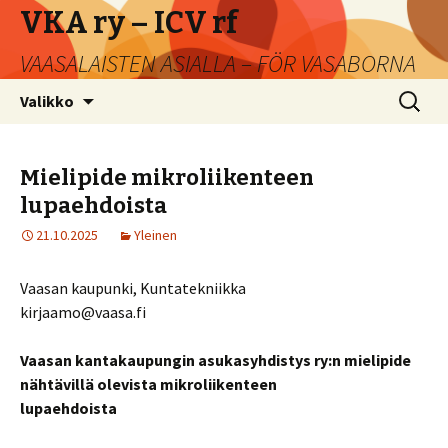
VKA ry – ICV rf
VAASALAISTEN ASIALLA – FÖR VASABORNA
Siirry
Haku:
Valikko
sisältöön
Mielipide mikroliikenteen
lupaehdoista
21.10.2025
Yleinen
Vaasan kaupunki, Kuntatekniikka
kirjaamo@vaasa.fi
Vaasan kantakaupungin asukasyhdistys ry:n mielipide
nähtävillä olevista mikroliikenteen
lupaehdoista