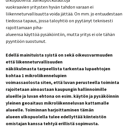
ulkopuolella. Sähköpotkulautoja
vuokraavien yritysten hyvän tahdon varaan ei
liikenneturvallisuutta voida jättää. On mm. jo entuudestaan
tiedossa tapaus, jossa taloyhtiö on pyytänyt teknisesti
rajoittamaan piha-
alueensa käyttöä pysäköintiin, mutta yritys ei ole tähän
pyyntöön suostunut.
Edellä mainituista syistä on sekä oikeusvarmuuden
että liikenneturvallisuuden
näkökulmasta tarpeellista tarkentaa lupaehtojen
kohtaa 1 mikroliikennelupien
voimassaolosta siten, että luvan perusteella toiminta
rajoitetaan ainoastaan kaupungin
hallinnoimille
alueille ja luvan ehtona on esim. käytön ja pysäköinnin
yleinen geoaitaus
mikroliikenneluvan kattamalle
alueelle. Toiminnan harjoittaminen tämän
alueen
ulkopuolella tulee edellyttää kiinteistön
omistajan kanssa tehtyä erillistä sopimusta.