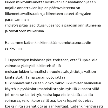
Uuden mikroliikennettä koskevan lainsäädännön ja sen
nojalla annettavien lupien päätavoitteena on
liikenneturvallisuuden ja liikenteen esteettömyyden
parantaminen.
Yhdistys pitää laadittuja lupaehtoja pääosin onnistuneena
ja tavoitteen mukaisina.
Haluamme kuitenkin kiinnittää huomiota seuraaviin
seikkoihin:
1. Lupaehtojen kohdassa yksi todetaan, että ”Lupa ei ole
voimassa yksityisillä kiinteistöillä
mukaan lukien kunnallisten vuokrataloyhtiöt ja valtion
kiinteistöt”. Tämä sanamuoto jättää
tulkinnanvaraiseksi sen, onko mikroliikkumisen välineiden
käyttö ja pysäköinti mahdollista yksityisillä kiinteistöillä
(eli onko se kiellettyä, koska lupa ei ole näillä alueilla
voimassa, vai onko se sallittua, koska lupaehdot eivät
koske niitä eli eivät ota asiaan kantaa). Kuitenkin erityisesti