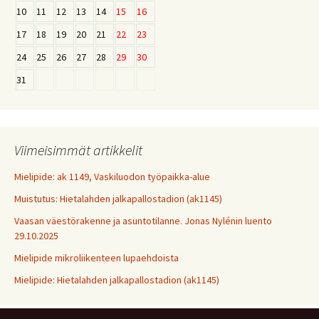
10
11
12
13
14
15
16
17
18
19
20
21
22
23
24
25
26
27
28
29
30
31
Viimeisimmät artikkelit
Mielipide: ak 1149, Vaskiluodon työpaikka-alue
Muistutus: Hietalahden jalkapallostadion (ak1145)
Vaasan väestörakenne ja asuntotilanne. Jonas Nylénin luento
29.10.2025
Mielipide mikroliikenteen lupaehdoista
Mielipide: Hietalahden jalkapallostadion (ak1145)