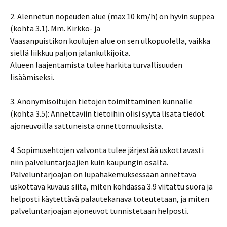
2. Alennetun nopeuden alue (max 10 km/h) on hyvin suppea
(kohta 3.1). Mm. Kirkko- ja
Vaasanpuistikon koulujen alue on sen ulkopuolella, vaikka
siellä liikkuu paljon jalankulkijoita.
Alueen laajentamista tulee harkita turvallisuuden
lisäämiseksi.
3. Anonymisoitujen tietojen toimittaminen kunnalle
(kohta 3.5): Annettaviin tietoihin olisi syytä lisätä tiedot
ajoneuvoilla sattuneista onnettomuuksista.
4. Sopimusehtojen valvonta tulee järjestää uskottavasti
niin palveluntarjoajien kuin kaupungin osalta.
Palveluntarjoajan on lupahakemuksessaan annettava
uskottava kuvaus siitä, miten kohdassa 3.9 viitattu suora ja
helposti käytettävä palautekanava toteutetaan, ja miten
palveluntarjoajan ajoneuvot tunnistetaan helposti.