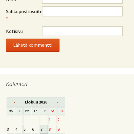
Sähköpostiosoite
*
Kotisivu
Kalenteri
«
Elokuu 2026
»
Mo
Tu
We
Th
Fr
Sa
Su
1
2
3
4
5
6
7
8
9