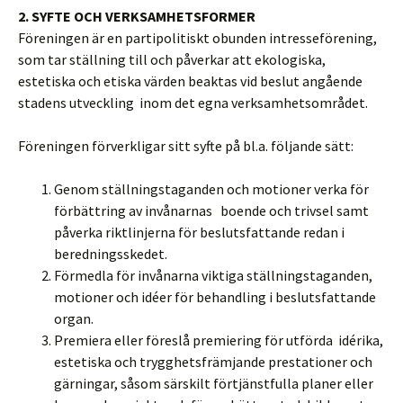
2. SYFTE OCH VERKSAMHETSFORMER
Föreningen är en partipolitiskt obunden intresseförening,
som tar ställning till och påverkar att ekologiska,
estetiska och etiska värden beaktas vid beslut angående
stadens utveckling inom det egna verksamhetsområdet.
Föreningen förverkligar sitt syfte på bl.a. följande sätt:
Genom ställningstaganden och motioner verka för
förbättring av invånarnas boende och trivsel samt
påverka riktlinjerna för beslutsfattande redan i
beredningsskedet.
Förmedla för invånarna viktiga ställningstaganden,
motioner och idéer för behandling i beslutsfattande
organ.
Premiera eller föreslå premiering för utförda idérika,
estetiska och trygghetsfrämjande prestationer och
gärningar, såsom särskilt förtjänstfulla planer eller