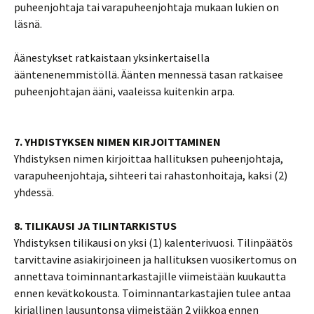
puheenjohtaja tai varapuheenjohtaja mukaan lukien on
läsnä.
Äänestykset ratkaistaan yksinkertaisella
ääntenenemmistöllä. Äänten mennessä tasan ratkaisee
puheenjohtajan ääni, vaaleissa kuitenkin arpa.
7. YHDISTYKSEN NIMEN KIRJOITTAMINEN
Yhdistyksen nimen kirjoittaa hallituksen puheenjohtaja,
varapuheenjohtaja, sihteeri tai rahastonhoitaja, kaksi (2)
yhdessä.
8. TILIKAUSI JA TILINTARKISTUS
Yhdistyksen tilikausi on yksi (1) kalenterivuosi. Tilinpäätös
tarvittavine asiakirjoineen ja hallituksen vuosikertomus on
annettava toiminnantarkastajille viimeistään kuukautta
ennen kevätkokousta. Toiminnantarkastajien tulee antaa
kirjallinen lausuntonsa viimeistään 2 viikkoa ennen