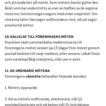
och yttranderätt på mötet. Som mötets beslut gäller den
åsikt som har understötts av mer än hälften av de avgivna
rösterna. Omröstningen avgörs med enkel majoritet. Om
rösterna faller lika avgör ordförandens röst, vid val avgör
emellertid lotten.
10. KALLELSE TILL FÖRENINGENS MÖTEN
Styrelsen skall sammankalla medlemmarna till
föreningens möten senast sju (7) dagar före mötet genom
postad kallelse till varje medlem, eller annons i såväl finsk-
som svenskspråkig lokalpress, eller per e-post.
11. DE ORDINARIE MÖTENA
Föreningens
vårmöte
behandlar följande ärenden:
1. Mötets öppnande.
2. Val av mötets ordförande, sekreterare, två (2)
protokolljusterare och vid behov två (2) rösträknare.