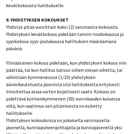
kevätkokousta hallitukselle.
9. YHDISTYKSEN KOKOUKSET
Yhdistys pitää vuosittain kaksi (2) varsinaista kokousta.
Yhdistyksen kevätkokous pidetään tammi-toukokuussa ja
syyskokous syys-joulukuussa hallituksen määräämänä
päivänä.
Ylimääräinen kokous pidetään, kun yhdistyksen kokous niin
päättää, tai kun hallitus katsoo siihen olevan aihetta, tai
vähintään kymmenesosa (1/10) yhdistyksen
äänioikeutetuista jäsenistä sitä hallitukselta erityisesti
ilmoitettua asiaa varten kirjallisesti vaatii. Kokous on
pidettävä kolmenkymmenen (30) vuorokauden kuluessa
siitä, kun vaatimus sen pitämisestä on esitetty
hallitukselle.
Yhdistyksen kokouksissa on jokaisella varsinaisella
jäsenellä, kunniapuheenjohtajalla ja kunniajäsenellä yksi