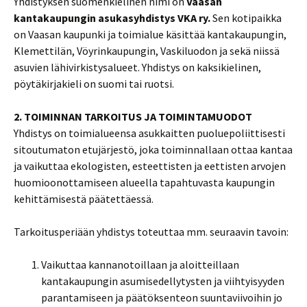
Yhdistyksen suomenkielinen nimi on
Vaasan
kantakaupungin asukasyhdistys VKA ry.
Sen kotipaikka
on Vaasan kaupunki ja toimialue käsittää kantakaupungin,
Klemettilän, Vöyrinkaupungin, Vaskiluodon ja sekä niissä
asuvien lähivirkistysalueet. Yhdistys on kaksikielinen,
pöytäkirjakieli on suomi tai ruotsi.
2. TOIMINNAN TARKOITUS JA TOIMINTAMUODOT
Yhdistys on toimialueensa asukkaitten puoluepoliittisesti
sitoutumaton etujärjestö, joka toiminnallaan ottaa kantaa
ja vaikuttaa ekologisten, esteettisten ja eettisten arvojen
huomioonottamiseen alueella tapahtuvasta kaupungin
kehittämisestä päätettäessä.
Tarkoitusperiään yhdistys toteuttaa mm. seuraavin tavoin:
Vaikuttaa kannanotoillaan ja aloitteillaan
kantakaupungin asumisedellytysten ja viihtyisyyden
parantamiseen ja päätöksenteon suuntaviivoihin jo