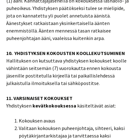
(1) ääni. Kannattajajäsenellä on kokouksessa läsnäolo- ja
puheoikeus. Yhdistyksen päätökseksi tulee se mielipide,
jota on kannatettu yli puolet annetuista äänistä.
Äänestykset ratkaistaan yksinkertaisella äänten
enemmistöllä. Äänten mennessä tasan ratkaisee
puheenjohtajan ääni, vaaleissa kuitenkin arpa.
10. YHDISTYKSEN KOKOUSTEN KOOLLEKUTSUMINEN
Hallituksen on kutsuttava yhdistyksen kokoukset koolle
vähintään seitsemän (7) vuorokautta ennen kokousta
jäsenille postitetulla kirjeellä tai paikallislehdessä
julkaistulla ilmoituksella tai sähköpostitse.
11. VARSINAISET KOKOUKSET
Yhdistyksen
kevätkokouksessa
käsiteltävät asiat:
Kokouksen avaus
Valitaan kokouksen puheenjohtaja, sihteeri, kaksi
pöytäkirjantarkistajaa ja tarvittaessa kaksi