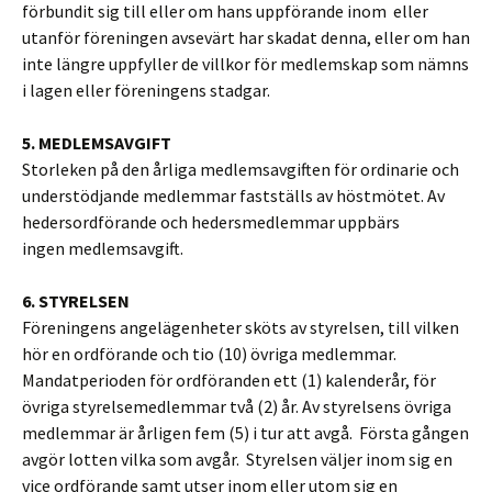
förbundit sig till eller om hans uppförande inom eller
utanför föreningen avsevärt har skadat denna, eller om han
inte längre uppfyller de villkor för medlemskap som nämns
i lagen eller föreningens stadgar.
5. MEDLEMSAVGIFT
Storleken på den årliga medlemsavgiften för ordinarie och
understödjande medlemmar fastställs av höstmötet. Av
hedersordförande och hedersmedlemmar uppbärs
ingen medlemsavgift.
6. STYRELSEN
Föreningens angelägenheter sköts av styrelsen, till vilken
hör en ordförande och tio (10) övriga medlemmar.
Mandatperioden för ordföranden ett (1) kalenderår, för
övriga styrelsemedlemmar två (2) år. Av styrelsens övriga
medlemmar är årligen fem (5) i tur att avgå. Första gången
avgör lotten vilka som avgår. Styrelsen väljer inom sig en
vice ordförande samt utser inom eller utom sig en