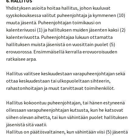
6. HALLITUS
Yhdistyksen asioita hoitaa hallitus, johon kuuluvat
syyskokouksessa valitut puheenjohtaja ja kymmenen (10)
muuta jäsentä. Puheenjohtajan toimikausi on
kalenterivuosi (1) ja hallituksen muiden jäsenten kaksi (2)
kalenterivuotta. Puheenjohtajaa lukuun ottamatta
hallituksen muista jäsenistä on vuosittain puolet (5)
erovuorossa. Ensimmäisellä kerralla erovuoroisuuden
ratkaisee arpa.
Hallitus valitsee keskuudestaan varapuheenjohtajan sekä
ottaa keskuudestaan tai ulkopuoleltaan sihteerin,
rahastonhoitajan ja muut tarvittavat toimihenkilöt.
Hallitus kokoontuu puheenjohtajan, tai hänen estyneenä
ollessaan varapuheenjohtajan kutsusta, kun he katsovat
siihen olevan aihetta, tai kun vähintään puolet hallituksen
jäsenistä sitä vaatii.
Hallitus on päätösvaltainen, kun vähintään viisi (5) jäsentä