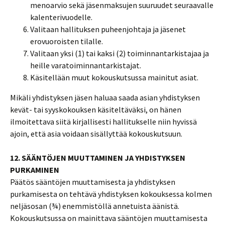
menoarvio sekä jäsenmaksujen suuruudet seuraavalle
kalenterivuodelle.
Valitaan hallituksen puheenjohtaja ja jäsenet
erovuoroisten tilalle.
Valitaan yksi (1) tai kaksi (2) toiminnantarkistajaa ja
heille varatoiminnantarkistajat.
Käsitellään muut kokouskutsussa mainitut asiat.
Mikäli yhdistyksen jäsen haluaa saada asian yhdistyksen
kevät- tai syyskokouksen käsiteltäväksi, on hänen
ilmoitettava siitä kirjallisesti hallitukselle niin hyvissä
ajoin, että asia voidaan sisällyttää kokouskutsuun.
12. SÄÄNTÖJEN MUUTTAMINEN JA YHDISTYKSEN
PURKAMINEN
Päätös sääntöjen muuttamisesta ja yhdistyksen
purkamisesta on tehtävä yhdistyksen kokouksessa kolmen
neljäsosan (¾) enemmistöllä annetuista äänistä.
Kokouskutsussa on mainittava sääntöjen muuttamisesta