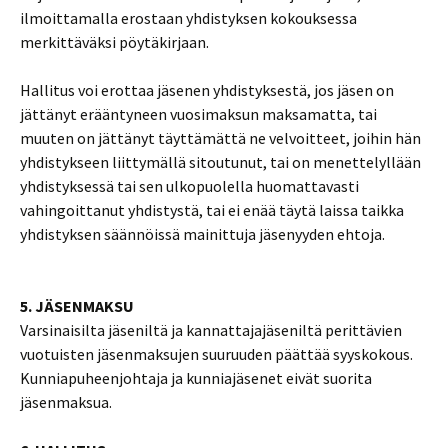
ilmoittamalla erostaan yhdistyksen kokouksessa
merkittäväksi pöytäkirjaan.
Hallitus voi erottaa jäsenen yhdistyksestä, jos jäsen on
jättänyt erääntyneen vuosimaksun maksamatta, tai
muuten on jättänyt täyttämättä ne velvoitteet, joihin hän
yhdistykseen liittymällä sitoutunut, tai on menettelyllään
yhdistyksessä tai sen ulkopuolella huomattavasti
vahingoittanut yhdistystä, tai ei enää täytä laissa taikka
yhdistyksen säännöissä mainittuja jäsenyyden ehtoja.
5. JÄSENMAKSU
Varsinaisilta jäseniltä ja kannattajajäseniltä perittävien
vuotuisten jäsenmaksujen suuruuden päättää syyskokous.
Kunniapuheenjohtaja ja kunniajäsenet eivät suorita
jäsenmaksua.