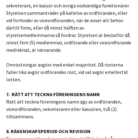
sekreterare, en kassör och övriga nödvändiga funktionärer.
Styrelsen sammanträder på kallelse av ordföranden, eller
vid förhinder av viceordföranden, när de anser att behov
därtill finns, eller då minst hälften av
styrelsemedlemmarna så fordrar. Styrelsen är beslutför då
minst fem (5) medlemmar, ordförande eller viceordförande
medräknat, är närvarande.
Omröstningar avgörs med enkel majoritet. Då rösterna
faller lika avgör ordförandes röst, vid val avgör emellertid
lotten.
7. RÄTT ATT TECKNA FÖRENINGENS NAMN
Rätt att teckna föreningens namn ägs av ordföranden,
viceordföranden, sekreteraren eller kassören, två (2)
tillsammans.
8. RÄKENSKAPSPERIOD OCH REVISION