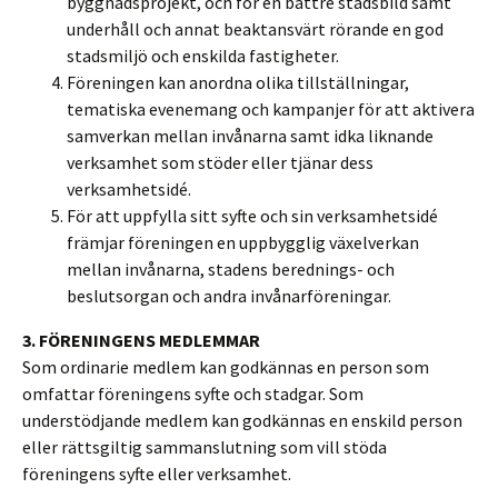
byggnadsprojekt, och för en bättre stadsbild samt
underhåll och annat beaktansvärt rörande en god
stadsmiljö och enskilda fastigheter.
Föreningen kan anordna olika tillställningar,
tematiska evenemang och kampanjer för att aktivera
samverkan mellan invånarna samt idka liknande
verksamhet som stöder eller tjänar dess
verksamhetsidé.
För att uppfylla sitt syfte och sin verksamhetsidé
främjar föreningen en uppbygglig växelverkan
mellan invånarna, stadens berednings- och
beslutsorgan och andra invånarföreningar.
3. FÖRENINGENS MEDLEMMAR
Som ordinarie medlem kan godkännas en person som
omfattar föreningens syfte och stadgar. Som
understödjande medlem kan godkännas en enskild person
eller rättsgiltig sammanslutning som vill stöda
föreningens syfte eller verksamhet.