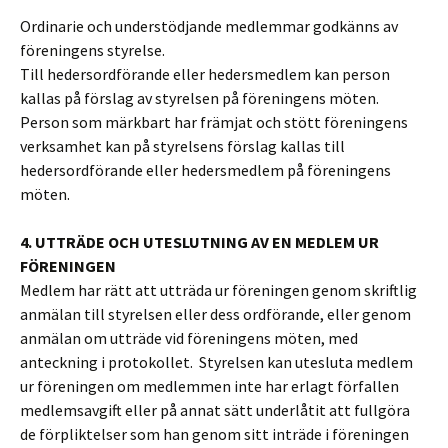
Ordinarie och understödjande medlemmar godkänns av
föreningens styrelse.
Till hedersordförande eller hedersmedlem kan person
kallas på förslag av styrelsen på föreningens möten.
Person som märkbart har främjat och stött föreningens
verksamhet kan på styrelsens förslag kallas till
hedersordförande eller hedersmedlem på föreningens
möten.
4. UTTRÄDE OCH UTESLUTNING AV EN MEDLEM UR
FÖRENINGEN
Medlem har rätt att utträda ur föreningen genom skriftlig
anmälan till styrelsen eller dess ordförande, eller genom
anmälan om utträde vid föreningens möten, med
anteckning i protokollet. Styrelsen kan utesluta medlem
ur föreningen om medlemmen inte har erlagt förfallen
medlemsavgift eller på annat sätt underlåtit att fullgöra
de förpliktelser som han genom sitt inträde i föreningen