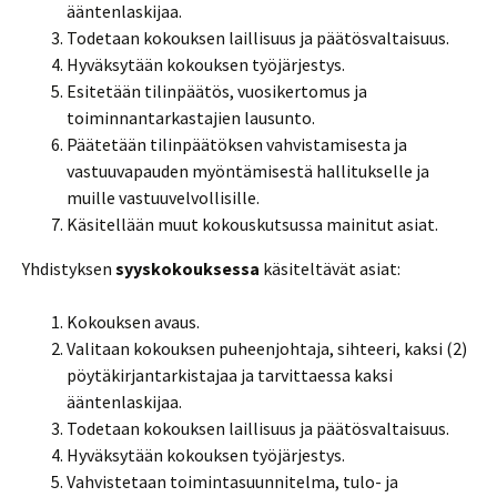
ääntenlaskijaa.
Todetaan kokouksen laillisuus ja päätösvaltaisuus.
Hyväksytään kokouksen työjärjestys.
Esitetään tilinpäätös, vuosikertomus ja
toiminnantarkastajien lausunto.
Päätetään tilinpäätöksen vahvistamisesta ja
vastuuvapauden myöntämisestä hallitukselle ja
muille vastuuvelvollisille.
Käsitellään muut kokouskutsussa mainitut asiat.
Yhdistyksen
syyskokouksessa
käsiteltävät asiat:
Kokouksen avaus.
Valitaan kokouksen puheenjohtaja, sihteeri, kaksi (2)
pöytäkirjantarkistajaa ja tarvittaessa kaksi
ääntenlaskijaa.
Todetaan kokouksen laillisuus ja päätösvaltaisuus.
Hyväksytään kokouksen työjärjestys.
Vahvistetaan toimintasuunnitelma, tulo- ja