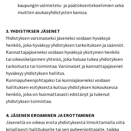
kaupungin valmistelu- ja päätöksentekoelimien sekä
muitten asukasyhdistysten kanssa.
3. YHDISTYKSEN JÄSENET
Yhdistyksen varsinaiseksi jäseneksi voidaan hyväksyä
henkilö, joka hyväksyy yhdistyksen tarkoituksen ja säännöt.
Kannattajajäseneksi voidaan hyväksyä yksityinen henkilö
tai oikeuskelpoinen yhteisö, joka haluaa tukea yhdistyksen
tarkoitusta tai toimintaa. Varsinaiset ja kannattajajäsenet
hyväksyy yhdistyksen hallitus.
Kunniapuheenjohtajaksi tai kunniajäseneksi voidaan
hallituksen esityksestä kutsua yhdistyksen kokouksessa
henkilö, joka on huomattavasti edistänyt ja tukenut
yhdistyksen toimintaa.
4. JÄSENEN EROAMINEN JA EROTTAMINEN
Jäsenellä on oikeus erota yhdistyksestä ilmoittamalla siitä
kirjallisesti hallitukselle tai sen puheenjohtajalle, taikka