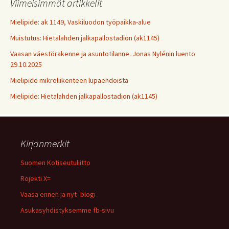
Viimeisimmät artikkelit
Mielipide: ak 1149, Vaskiluodon työpaikka-alue
Muistutus: Hietalahden jalkapallostadion (ak1145)
Vaasan väestörakenne ja asuntotilanne. Jonas Nylénin luento
29.10.2025
Mielipide mikroliikenteen lupaehdoista
Mielipide: Hietalahden jalkapallostadion (ak1145)
Kirjanmerkit
Suomen Kotiseutuliitto
Rojekti X=
Vaasa ennen ja nyt -blogi
Asukasyhdistyksemme fb-sivu