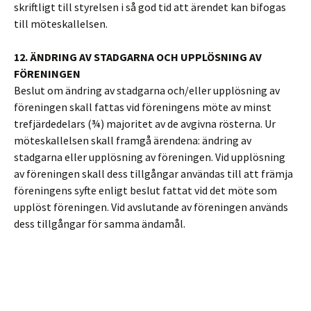
skriftligt till styrelsen i så god tid att ärendet kan bifogas
till möteskallelsen.
12. ÄNDRING AV STADGARNA OCH UPPLÖSNING AV
FÖRENINGEN
Beslut om ändring av stadgarna och/eller upplösning av
föreningen skall fattas vid föreningens möte av minst
trefjärdedelars (¾) majoritet av de avgivna rösterna. Ur
möteskallelsen skall framgå ärendena: ändring av
stadgarna eller upplösning av föreningen. Vid upplösning
av föreningen skall dess tillgångar användas till att främja
föreningens syfte enligt beslut fattat vid det möte som
upplöst föreningen. Vid avslutande av föreningen används
dess tillgångar för samma ändamål.