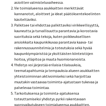
asioitten valmisteluvaiheessa.
Vie toimialueensa asukkaitten merkittävät
kannanotot, aloitteet ja ideat päätöksentekoelinten
käsiteltäviksi.
Palkitsee tai ehdottaa palkittaviksi virikkeellisyyttä,
kauneutta ja turvallisuutta parantavia ja korostavia
suorituksia sekä tekoja, kuten poikkeuksellisen
ansiokkaita kaupunkikuvaa parantavia kaava- tai
rakennussuunnitelmia ja toteutuksia sekä hyvää
kaupunkiympäristöä ja yksittäisten kiinteistöjen
hoitoa, ylläpitoa ja muuta huomionarvoista.
Yhdistys voi järjestää erilaisia tilaisuuksia,
teematapahtumia ja tempauksia alueen asukkaitten
yhteistoiminnan aktivoimiseksi sekä harjoittaa
muutakin vastaavaa toiminta-ajatustaan tukevaa ja
palvelevaa toimintaa.
Tarkoituksensa ja toiminta-ajatuksensa
toteuttamiseksi yhdistys pyrkii rakentavaan
vuorovaikutukseen toimialueensa asukkaitten,