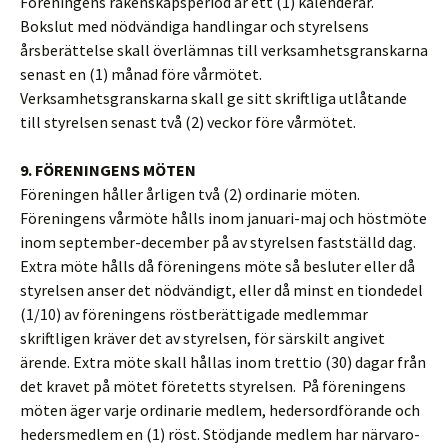
Föreningens räkenskapsperiod är ett (1) kalenderår.
Bokslut med nödvändiga handlingar och styrelsens
årsberättelse skall överlämnas till verksamhetsgranskarna
senast en (1) månad före vårmötet.
Verksamhetsgranskarna skall ge sitt skriftliga utlåtande
till styrelsen senast två (2) veckor före vårmötet.
9. FÖRENINGENS MÖTEN
Föreningen håller årligen två (2) ordinarie möten.
Föreningens vårmöte hålls inom januari-maj och höstmöte
inom september-december på av styrelsen fastställd dag.
Extra möte hålls då föreningens möte så besluter eller då
styrelsen anser det nödvändigt, eller då minst en tiondedel
(1/10) av föreningens röstberättigade medlemmar
skriftligen kräver det av styrelsen, för särskilt angivet
ärende. Extra möte skall hållas inom trettio (30) dagar från
det kravet på mötet företetts styrelsen. På föreningens
möten äger varje ordinarie medlem, hedersordförande och
hedersmedlem en (1) röst. Stödjande medlem har närvaro-