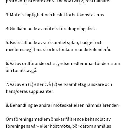
protokolljusterare och vid behov två (2) rösträknare.
3. Mötets laglighet och beslutförhet konstateras.
4. Godkännande av mötets föredragningslista.
5. Fastställande av verksamhetsplan, budget och
medlemsavgiftens storlek för kommande kalenderår.
6. Val av ordförande och styrelsemedlemmar för dem som
är i tur att avgå.
7. Val av en (1) eller två (2) verksamhetsgranskare och
hans/deras suppleanter.
8. Behandling av andra i möteskallelsen nämnda ärenden.
Om föreningsmedlem önskar få ärende behandlat av
föreningens vår- eller höstmöte, bör därom anmälas