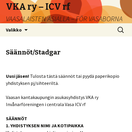
VKA ry – ICV rf
VAASALAISTEN ASIALLA – FÖR VASABORNA
Siirry
Haku:
Valikko
sisältöön
Säännöt/Stadgar
Uusi jäsen!
Tulosta tästä säännöt tai pyydä paperikopio
yhdistyksen pj/sihteeriltä.
Vaasan kantakaupungin asukasyhdistys VKA ry
Invånarföreningen i centrala Vasa ICV rf
SÄÄNNÖT
1. YHDISTYKSEN NIMI JA KOTIPAIKKA