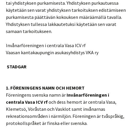
tai yhdistyksen purkamisesta. Yhdistyksen purkautuessa
käytetään sen varat yhdistyksen tarkoituksen edistämiseen
purkamisesta päättävän kokouksen määräämällä tavalla.
Yhdistyksen tullessa lakkautetuksi käytetään sen varat
samaan tarkoitukseen.
Invånarföreningen i centrala Vasa ICV rf
Vaasan kantakaupungin asukasyhdistys VKA ry
STADGAR
1. FÖRENINGENS NAMN OCH HEMORT
Föreningens svenska namn är
Invånarföreningen i
centrala Vasa ICV rf
och dess hemort är centrala Vasa,
Klemetsö, Vöråstan och Vasklot samt invånarnas
rekreationsområden i närmiljön. Föreningen är tvåspråkig,
protokollspråket är finska eller svenska.