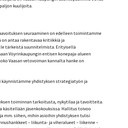
aljon kuulijoita.
kaavoituksen seuraaminen on edelleen toimintamme
on antaa rakentavaa kritiikkiä ja
e tärkeistä suunnitelmista. Erityisellä
aan Vöyrinkaupungin entisen konepaja-alueen
koko Vaasan vetovoiman kannalta hanke on
 käynnistämme yhdistyksen strategiatyön ja
ksen toiminnan tarkoitusta, nykytilaa ja tavoitteita.
ja käsitellään jäsenkokouksissa. Hallitus toivoo
 mm. siihen, mihin asioihin yhdistyksen tulisi
ennushankkeet – liikunta- ja viheralueet – liikenne –