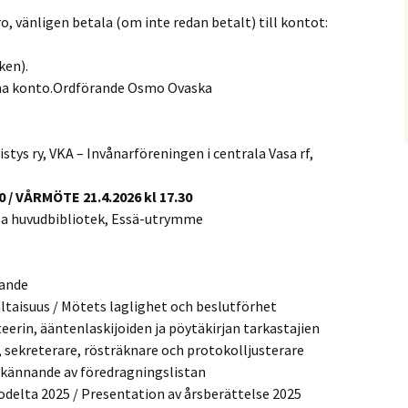
o, vänligen betala (om inte redan betalt) till kontot:
ken).
samma konto.Ordförande Osmo Ovaska
ys ry, VKA – Invånarföreningen i centrala Vasa rf,
 / VÅRMÖTE 21.4.2026 kl 17.30
Vasa huvudbibliotek, Essä-utrymme
nande
altaisuus / Mötets laglighet och beslutförhet
erin, ääntenlaskijoiden ja pöytäkirjan tarkastajien
, sekreterare, rösträknare och protokolljusterare
dkännande av föredragningslistan
delta 2025 / Presentation av årsberättelse 2025