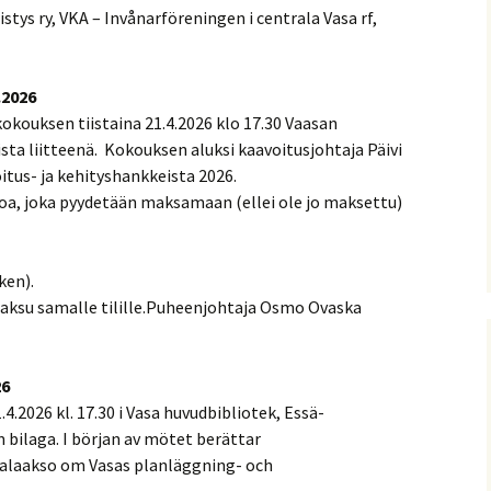
ys ry, VKA – Invånarföreningen i centrala Vasa rf,
2026
kouksen tiistaina 21.4.2026 klo 17.30 Vaasan
ista liitteenä. Kokouksen aluksi kaavoitusjohtaja Päivi
tus- ja kehityshankkeista 2026.
oa, joka pyydetään maksamaan (ellei ole jo maksettu)
ken).
ksu samalle tilille.Puheenjohtaja Osmo Ovaska
26
.4.2026 kl. 17.30 i Vasa huvudbibliotek, Essä-
bilaga. I början av mötet berättar
ealaakso om Vasas planläggning- och