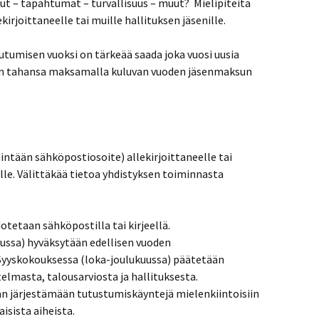
elut – tapahtumat – turvallisuus – muut? Mielipiteitä
irjoittaneelle tai muille hallituksen jäsenille.
utumisen vuoksi on tärkeää saada joka vuosi uusia
lloin tahansa maksamalla kuluvan vuoden jäsenmaksun
intään sähköpostiosoite) allekirjoittaneelle tai
elle. Välittäkää tietoa yhdistyksen toiminnasta
tetaan sähköpostilla tai kirjeellä.
ssa) hyväksytään edellisen vuoden
 Syyskokouksessa (loka-joulukuussa) päätetään
lmasta, talousarviosta ja hallituksesta.
n järjestämään tutustumiskäyntejä mielenkiintoisiin
aisista aiheista.