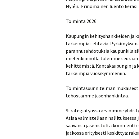
Nylén. Erinomainen luento keräsi p
Toiminta 2026
Kaupungin kehityshankkeiden ja 
tärkeimpiä tehtäviä. Pyrkimyksenä 
parannusehdotuksia kaupunkilaisill
mielenkiinnolla tulemme seuraam
kehittämistä. Kantakaupungin ja 
tärkeimpiä vuosikymmeniin.
Toimintasuunnitelman mukaisesti
tehostamme jäsenhankintaa.
Strategiatyössä arvioimme yhdisty
Asiaa valmistellaan hallituksessa 
saavansa jäsenistöltä kommentteja
jatkossa erityisesti keskittyä: rak