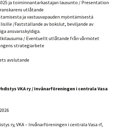
 2025 ja toiminnantarkastajan lausunto / Presentation
ranskarens utlåtande
istamisesta ja vastuuvapauden myöntämisestä
lisille /Fastställande av bokslut, beviljande av
riga ansvarsskyldiga.
lkilausuma / Eventuellt utlåtande från vårmötet
ingens strategiarbete
ets avslutande
istys VKA ry / Invånarföreningen i centrala Vasa
.2026
ys ry, VKA – Invånarföreningen i centrala Vasa rf,