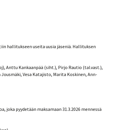
in hallitukseen useita uusia jäseniä. Hallituksen
, Anttu Kankaanpää (siht.), Pirjo Rautio (tal.vast.),
a Jousmäki, Vesa Katajisto, Marita Koskinen, Ann-
roa, joka pyydetään maksamaan 31.3.2026 mennessä