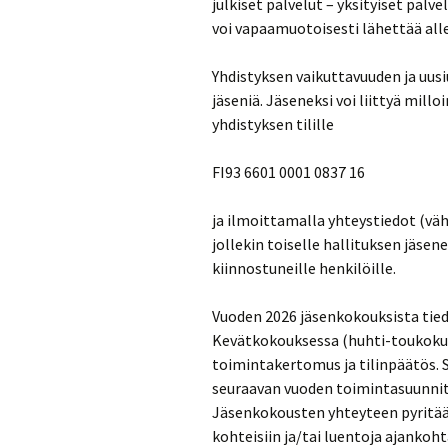
julkiset palvelut – yksityiset palv
voi vapaamuotoisesti lähettää allek
Yhdistyksen vaikuttavuuden ja uusi
jäseniä. Jäseneksi voi liittyä mi
yhdistyksen tilille
FI93 6601 0001 0837 16
ja ilmoittamalla yhteystiedot (väh
jollekin toiselle hallituksen jäsen
kiinnostuneille henkilöille.
Vuoden 2026 jäsenkokouksista tiedo
Kevätkokouksessa (huhti-toukokuu
toimintakertomus ja tilinpäätös.
seuraavan vuoden toimintasuunnite
Jäsenkokousten yhteyteen pyritää
kohteisiin ja/tai luentoja ajankoht