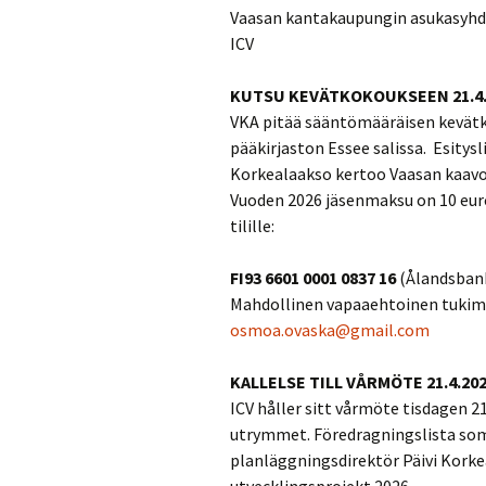
Vaasan kantakaupungin asukasyhdist
ICV
KUTSU KEVÄTKOKOUKSEEN 21.4.
VKA pitää sääntömääräisen kevätko
pääkirjaston Essee salissa. Esitysl
Korkealaakso kertoo Vaasan kaavoi
Vuoden 2026 jäsenmaksu on 10 eur
tilille:
FI93 6601 0001 0837 16
(Ålandsban
Mahdollinen vapaaehtoinen tukima
osmoa.ovaska@gmail.com
KALLELSE TILL VÅRMÖTE 21.4.20
ICV håller sitt vårmöte tisdagen 21
utrymmet. Föredragningslista som 
planläggningsdirektör Päivi Kork