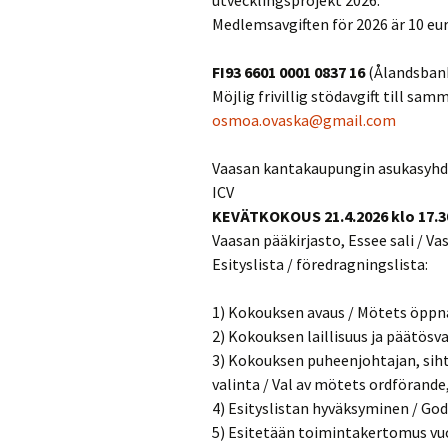
utvecklingsprojekt 2026.
Medlemsavgiften för 2026 är 10 eur
FI93 6601 0001 0837 16
(Ålandsban
Möjlig frivillig stödavgift till 
osmoa.ovaska@gmail.com
Vaasan kantakaupungin asukasyhdist
ICV
KEVÄTKOKOUS 21.4.2026 klo 17.30
Vaasan pääkirjasto, Essee sali / 
Esityslista / föredragningslista:
1) Kokouksen avaus / Mötets öpp
2) Kokouksen laillisuus ja päätösv
3) Kokouksen puheenjohtajan, sihte
valinta / Val av mötets ordförande
4) Esityslistan hyväksyminen / Go
5) Esitetään toimintakertomus vuo