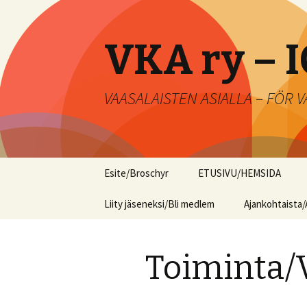
VKA ry – I
VAASALAISTEN ASIALLA – FÖR
Siirry
Esite/Broschyr
ETUSIVU/HEMSIDA
sisältöön
Liity jäseneksi/Bli medlem
Ajankohtaista/
Toiminta/