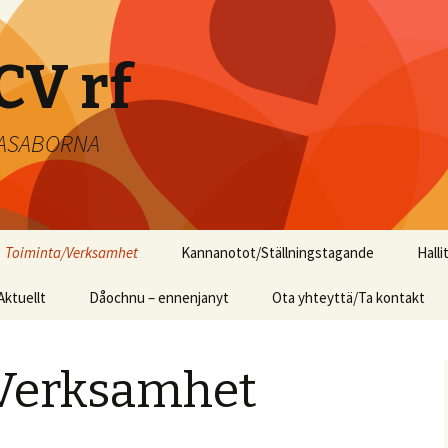
CV rf
 VASABORNA
Toiminta/Verksamhet
Kannanotot/Ställningstagande
Halli
Aktuellt
Dåochnu – ennenjanyt
Musiikkitalo ym. Wärtsilän
Ota yhteyttä/Ta kontakt
entiselle
teollisuusalueelle
Verksamhet