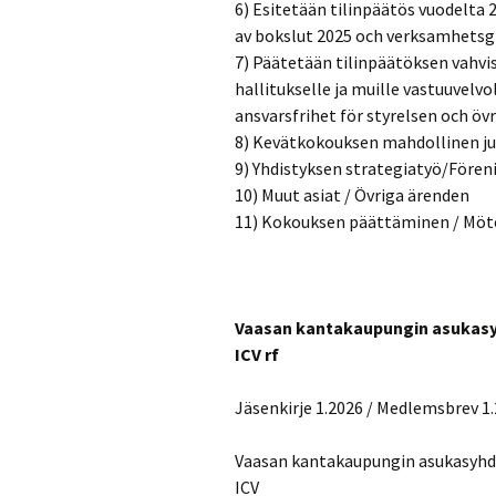
6) Esitetään tilinpäätös vuodelta
av bokslut 2025 och verksamhetsg
7) Päätetään tilinpäätöksen vahv
hallitukselle ja muille vastuuvelvol
ansvarsfrihet för styrelsen och öv
8) Kevätkokouksen mahdollinen ju
9) Yhdistyksen strategiatyö/Fören
10) Muut asiat / Övriga ärenden
11) Kokouksen päättäminen / Möt
Vaasan kantakaupungin asukasyhd
ICV rf
Jäsenkirje 1.2026 / Medlemsbrev 1
Vaasan kantakaupungin asukasyhdist
ICV