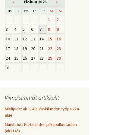
«
Elokuu 2026
»
Mo
Tu
We
Th
Fr
Sa
Su
1
2
3
4
5
6
7
8
9
10
11
12
13
14
15
16
17
18
19
20
21
22
23
24
25
26
27
28
29
30
31
Viimeisimmät artikkelit
Mielipide: ak 1149, Vaskiluodon työpaikka-
alue
Muistutus: Hietalahden jalkapallostadion
(ak1145)