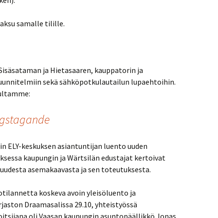
ken).
su samalle tilille.
säsataman ja Hietasaaren, kauppatorin ja
uunnitelmiin sekä sähköpotkulautailun lupaehtoihin.
vultamme:
ngstagande
in ELY-keskuksen asiantuntijan luento uuden
ksessa kaupungin ja Wärtsilän edustajat kertoivat
uudesta asemakaavasta ja sen toteutuksesta.
tilannetta koskeva avoin yleisöluento ja
irjaston Draamasalissa 29.10, yhteistyössä
itsijana oli Vaasan kaupungin asuntopäällikkö Jonas