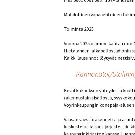
FI93 6601 0001 0837 16 (Ålandsban
Mahdollinen vapaaehtoinen tukimak
Toiminta 2025
Vuonna 2025 otimme kantaa mm. Si
Hietalahden jalkapallostadionin s
Kaikki lausunnot löytyvät nettisi
Kannanotot/Ställni
Kevätkokouksen yhteydessä kuulti
rakennuslain sisällöstä, syyskokou
Vöyrinkaupungin konepaja-alueen 
Vaasan väestörakennetta ja asunto
keskustelutilaisuus järjestettiin k
kaupunginkirjaston kanssa. Luenno