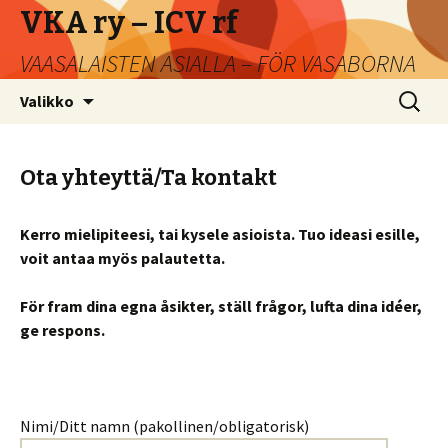
VKA ry – ICV rf
VAASALAISTEN ASIALLA – FÖR VASABORNA
Siirry
Haku:
Valikko
sisältöön
Ota yhteyttä/Ta kontakt
Kerro mielipiteesi, tai kysele asioista. Tuo ideasi esille,
voit antaa myös palautetta.
För fram dina egna åsikter, ställ frågor, lufta dina idéer,
ge respons.
Nimi/Ditt namn (pakollinen/obligatorisk)