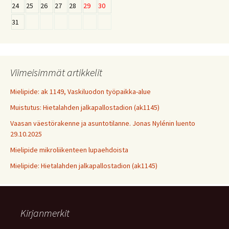
24
25
26
27
28
29
30
31
Viimeisimmät artikkelit
Mielipide: ak 1149, Vaskiluodon työpaikka-alue
Muistutus: Hietalahden jalkapallostadion (ak1145)
Vaasan väestörakenne ja asuntotilanne. Jonas Nylénin luento
29.10.2025
Mielipide mikroliikenteen lupaehdoista
Mielipide: Hietalahden jalkapallostadion (ak1145)
Kirjanmerkit