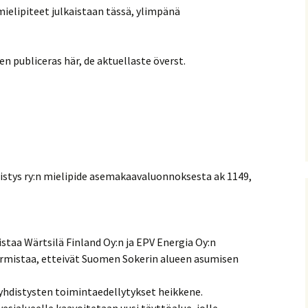
ielipiteet julkaistaan tässä, ylimpänä
n publiceras här, de aktuellaste överst.
stys ry:n mielipide asemakaavaluonnoksesta ak 1149,
taa Wärtsilä Finland Oy:n ja EPV Energia Oy:n
armistaa, etteivät Suomen Sokerin alueen asumisen
a yhdistysten toimintaedellytykset heikkene.