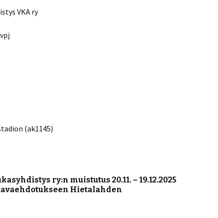
stys VKA ry
vpj
stadion (ak1145)
syhdistys ry:n muistutus 20.11. – 19.12.2025
aavaehdotukseen Hietalahden