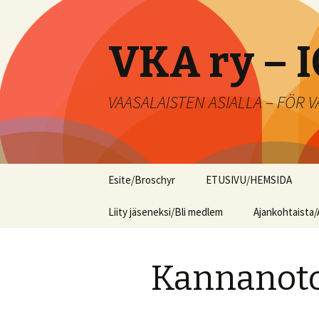
VKA ry – I
VAASALAISTEN ASIALLA – FÖR
Siirry
Esite/Broschyr
ETUSIVU/HEMSIDA
sisältöön
Liity jäseneksi/Bli medlem
Ajankohtaista/
Kannanoto