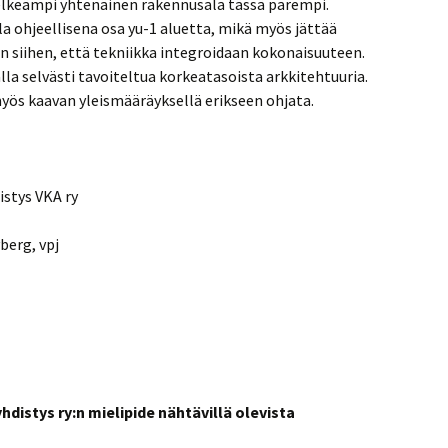
selkeämpi yhtenäinen rakennusala tässä parempi.
lla ohjeellisena osa yu-1 aluetta, mikä myös jättää
n siihen, että tekniikka integroidaan kokonaisuuteen.
la selvästi tavoiteltua korkeatasoista arkkitehtuuria.
yös kaavan yleismääräyksellä erikseen ohjata.
stys VKA ry
rg, vpj
istys ry:n mielipide nähtävillä olevista