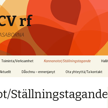
CV rf
 VASABORNA
Toiminta/Verksamhet
Kannanotot/Ställningstagande
Hall
Aktuellt
Dåochnu – ennenjanyt
Musiikkitalo ym. Wärtsilän
Ota yhteyttä/Ta kontakt
entiselle
teollisuusalueelle
t/Ställningstagand