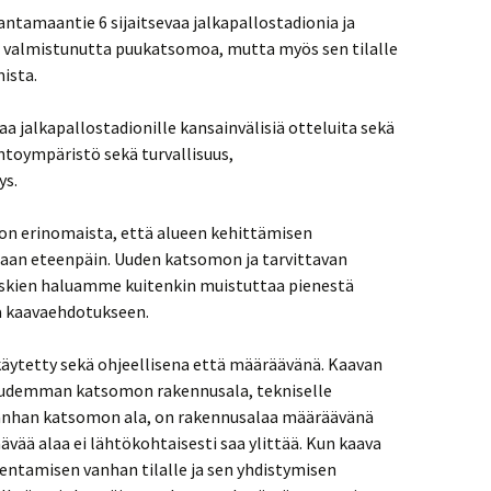
tamaantie 6 sijaitsevaa jalkapallostadionia ja
7 valmistunutta puukatsomoa, mutta myös sen tilalle
ista.
 jalkapallostadionille kansainvälisiä otteluita sekä
ntoympäristö sekä turvallisuus,
ys.
 on erinomaista, että alueen kehittämisen
an eteenpäin. Uuden katsomon ja tarvittavan
skien haluamme kuitenkin muistuttaa pienestä
a kaavaehdotukseen.
äytetty sekä ohjeellisena että määräävänä. Kaavan
uudemman katsomon rakennusala, tekniselle
 vanhan katsomon ala, on rakennusalaa määräävänä
ävää alaa ei lähtökohtaisesti saa ylittää. Kun kaava
ntamisen vanhan tilalle ja sen yhdistymisen