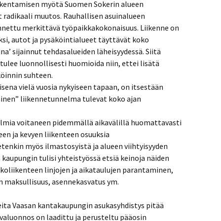
akentamisen myötä Suomen Sokerin alueen
 radikaali muutos. Rauhallisen asuinalueen
nnettu merkittävä työpaikkakokonaisuus. Liikenne on
i, autot ja pysäköintialueet täyttävät koko
ina’ sijainnut tehdasalueiden läheisyydessä. Siitä
ulee luonnollisesti huomioida niin, ettei lisätä
öinnin suhteen.
sena vielä vuosia nykyiseen tapaan, on itsestään
mainen” liikennetunnelma tulevat koko ajan
elmia voitaneen pidemmällä aikavälillä huomattavasti
en ja kevyen liikenteen osuuksia
tenkin myös ilmastosyistä ja alueen viihtyisyyden
 kaupungin tulisi yhteistyössä etsiä keinoja näiden
koliikenteen linjojen ja aikataulujen parantaminen,
n maksullisuus, asennekasvatus ym.
ita Vaasan kantakaupungin asukasyhdistys pitää
valuonnos on laadittu ja perusteltu pääosin