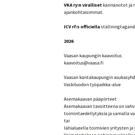
VKA ry:n viralliset
kannanotot ja m
ajankohtaisimmat.
ICV rf:s officiella
ställningtagande
2026
Vaasan kaupungin kaavoitus
kaavoitus@vaasa.fi
Vaasan kantakaupungin asukasyhdi
Vaskiluodon työpaikka-alue
Asemakaavan pääpiirteet
Asemakaavan tavoitteena on vahvis
toimintaedellytyksiä ja samalla v
tai
lähialueella toimivien yritysten j