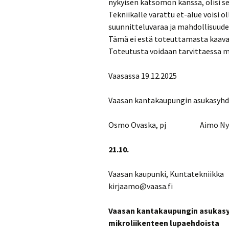
nykyisen katsomon kanssa, olisi 
Tekniikalle varattu et-alue voisi o
suunnitteluvaraa ja mahdollisuude
Tämä ei estä toteuttamasta kaaval
Toteutusta voidaan tarvittaessa m
Vaasassa 19.12.2025
Vaasan kantakaupungin asukasyhdi
Osmo Ovaska, pj Aimo Nybe
21.10.
Vaasan kaupunki, Kuntatekniikka
kirjaamo@vaasa.fi
Vaasan kantakaupungin asukasyhd
mikroliikenteen
lupaehdoista