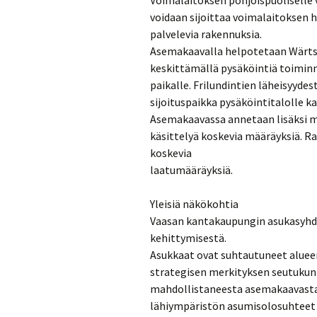
Voimalaitoksen pohjoispuoliselle v
voidaan sijoittaa voimalaitoksen 
palvelevia rakennuksia.
Asemakaavalla helpotetaan Wärtsi
keskittämällä pysäköintiä toiminn
paikalle. Frilundintien läheisyyde
sijoituspaikka pysäköintitalolle k
Asemakaavassa annetaan lisäksi m
käsittelyä koskevia määräyksiä. Ra
koskevia
laatumääräyksiä.
Yleisiä näkökohtia
Vaasan kantakaupungin asukasyhdis
kehittymisestä.
Asukkaat ovat suhtautuneet aluee
strategisen merkityksen seutukun
mahdollistaneesta asemakaavasta 
lähiympäristön asumisolosuhteet 