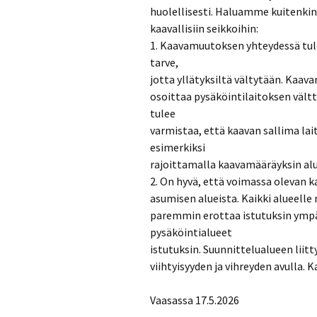
huolellisesti. Haluamme kuitenkin
kaavallisiin seikkoihin:
1. Kaavamuutoksen yhteydessä tule
tarve,
jotta yllätyksiltä vältytään. Kaavan
osoittaa pysäköintilaitoksen vält
tulee
varmistaa, että kaavan sallima la
esimerkiksi
rajoittamalla kaavamääräyksin al
2. On hyvä, että voimassa olevan 
asumisen alueista. Kaikki alueel
paremmin erottaa istutuksin ympär
pysäköintialueet
istutuksin. Suunnittelualueen lii
viihtyisyyden ja vihreyden avulla. 
Vaasassa 17.5.2026