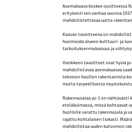
Asemakaava koskee osoitteessa Ran
erityisesti sen vanhaa vuonna 193
mahdollistettavaa uutta rakentam
Kaavan tavoitteena on mahdollistaa
huomioida alueen kulttuuri- ja luo
tarkoituksenmukaisuus ja viihtyisy
Hankkeen tavoitteet ovat hyviä ja
mahdollistavaa asemakaavaa saada
teknisen huollon rakentamista ko
mutta tarpeellisesta muutoksest
Rakennusalaa yu-1 on nähtävästi k
eteläkulmassa, missä kohtaavat 
huollolle varattu rakennusala ja
rajattu kohtalaisen tiukasti. Määrä
mahdollistaa uuden katsomon rake