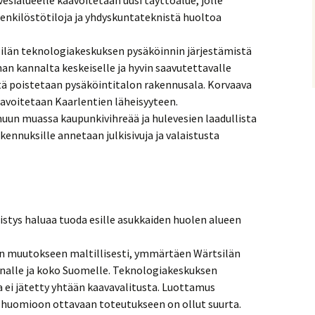
esialueelle kaavoitetaan uusi täyttöalue, jolle
henkilöstötiloja ja yhdyskuntateknistä huoltoa
län teknologiakeskuksen pysäköinnin järjestämistä
an kannalta keskeiselle ja hyvin saavutettavalle
stä poistetaan pysäköintitalon rakennusala. Korvaava
aavoitetaan Kaarlentien läheisyyteen.
uun muassa kaupunkivihreää ja hulevesien laadullista
kennuksille annetaan julkisivuja ja valaistusta
tys haluaa tuoda esille asukkaiden huolen alueen
n muutokseen maltillisesti, ymmärtäen Wärtsilän
nalle ja koko Suomelle. Teknologiakeskuksen
ei jätetty yhtään kaavavalitusta. Luottamus
huomioon ottavaan toteutukseen on ollut suurta.