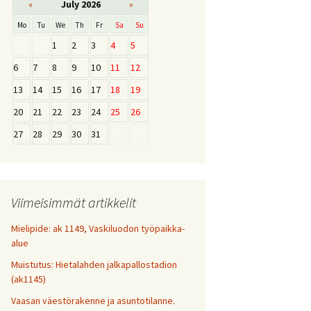
«
July 2026
»
Mo
Tu
We
Th
Fr
Sa
Su
1
2
3
4
5
6
7
8
9
10
11
12
13
14
15
16
17
18
19
20
21
22
23
24
25
26
27
28
29
30
31
Viimeisimmät artikkelit
Mielipide: ak 1149, Vaskiluodon työpaikka-
alue
Muistutus: Hietalahden jalkapallostadion
(ak1145)
Vaasan väestörakenne ja asuntotilanne.