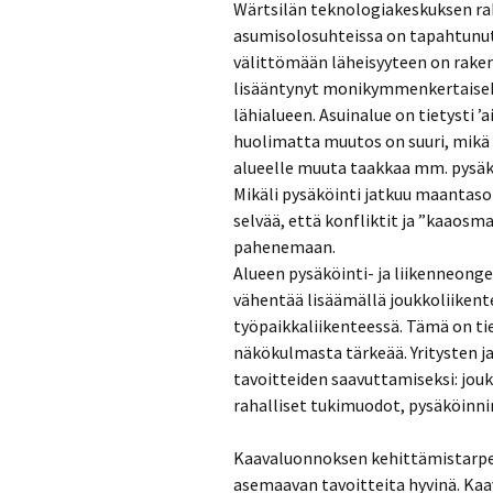
Wärtsilän teknologiakeskuksen r
asumisolosuhteissa on tapahtunut
välittömään läheisyyteen on rake
lisääntynyt monikymmenkertaiseks
lähialueen. Asuinalue on tietysti ’a
huolimatta muutos on suuri, mikä t
alueelle muuta taakkaa mm. pysäk
Mikäli pysäköinti jatkuu maantasoi
selvää, että konfliktit ja ”kaaos
pahenemaan.
Alueen pysäköinti- ja liikenneong
vähentää lisäämällä joukkoliikente
työpaikkaliikenteessä. Tämä on tie
näkökulmasta tärkeää. Yritysten ja
tavoitteiden saavuttamiseksi: jouk
rahalliset tukimuodot, pysäköinni
Kaavaluonnoksen kehittämistarpe
asemaavan tavoitteita hyvinä. Kaa