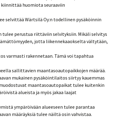
 kiinnittää huomiota seuraaviin
e selvittää Wärtsilä Oy:n todellinen pysäköinnin
 tulee perustua riittäviin selvityksiin. Mikäli selvitys
tämättömyyden, jotta liikennekaaokselta vältytään,
itos varmasti rakennetaan. Tämä voi tapahtua
ueella sallittavien maantasoautopaikkojen määrää.
kaavan mukainen pysäköintilaitos siirtyy kauemmas
le muodostuvat maantasoautopaikat tulee kuitenkin
öivistä alueista ja myös jakaa laajat
ttymistä ympäröivään alueeseen tulee parantaa
Kaavan määräyksiä tulee näiltä osin vahvistaa.